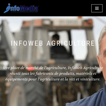
Aller
au
contenu
INFOWEB AGRICULTURE
LA MARKETPLACE AGRICOLE !
1ère place de marché de l’agriculture, InfoWeb Agriculture
réunit tous les fabricants de produits, matériels et
équipements pour l’agriculture et la viti et viniculture.