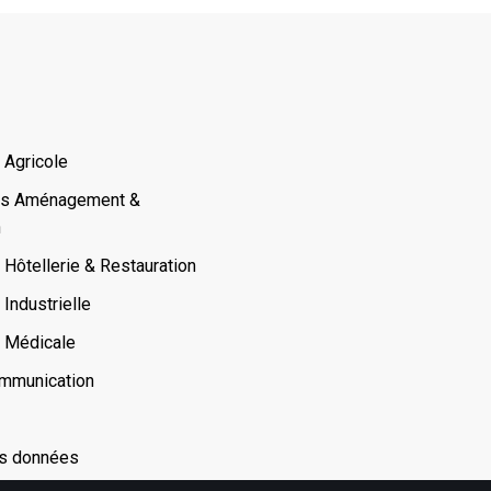
 Agricole
es Aménagement &
n
Hôtellerie & Restauration
Industrielle
 Médicale
ommunication
es données