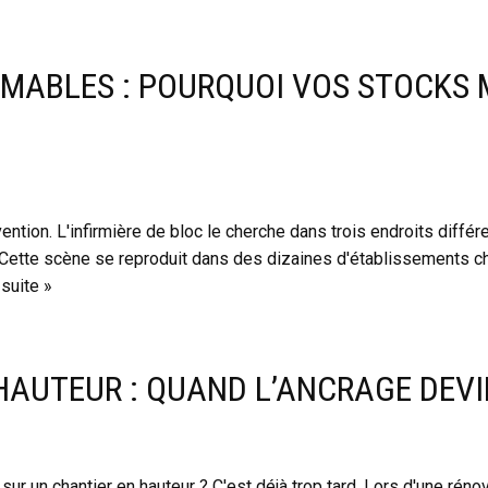
MABLES : POURQUOI VOS STOCKS
ention. L'infirmière de bloc le cherche dans trois endroits différ
ette scène se reproduit dans des dizaines d'établissements cha
 suite »
HAUTEUR : QUAND L’ANCRAGE DEVI
ur un chantier en hauteur ? C'est déjà trop tard. Lors d'une réno