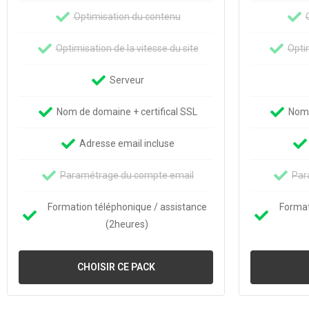
Optimisation du contenu
Optimisation de la vitesse du site
Optim
Serveur
Nom de domaine + certifical SSL
Nom 
Adresse email incluse
Paramétrage du compte email
Par
Formation téléphonique / assistance
Format
(2heures)
CHOISIR CE PACK