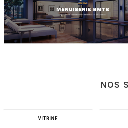
La Boutique du menuisier - BMTB Sa
Pose et installation de menuiseries et fermet
NOS 
VITRINE