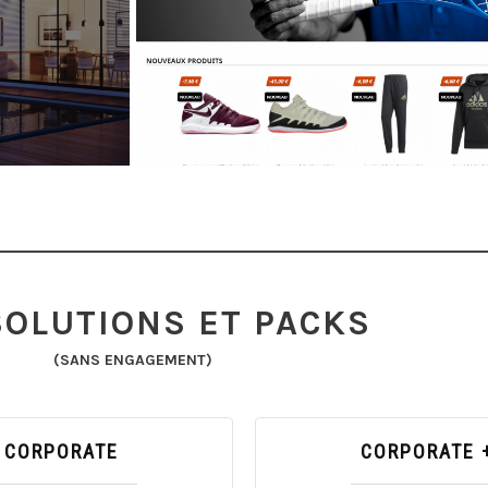
rl
Tennis compa
ures
Vente en lignede matéri
SOLUTIONS ET PACKS
(SANS ENGAGEMENT)
CORPORATE
CORPORATE 