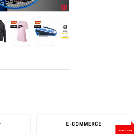
gnie
el de tennis
+
E-COMMERCE