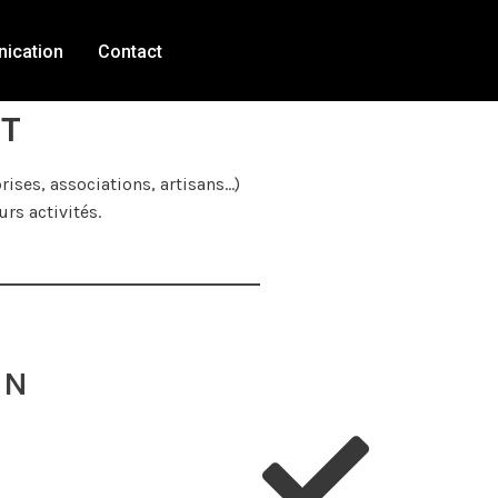
ication
Contact
ET
ises, associations, artisans…)
rs activités.
IN