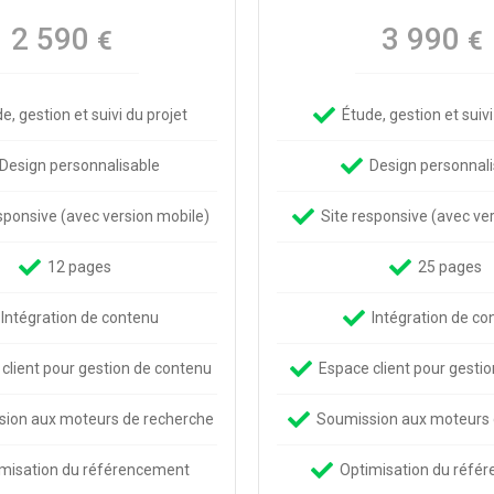
2 590
3 990
€
€
e, gestion et suivi du projet
Étude, gestion et suivi
Design personnalisable
Design personnali
sponsive (avec version mobile)
Site responsive (avec ve
12 pages
25 pages
Intégration de contenu
Intégration de co
client pour gestion de contenu
Espace client pour gesti
ion aux moteurs de recherche
Soumission aux moteurs 
misation du référencement
Optimisation du réfé