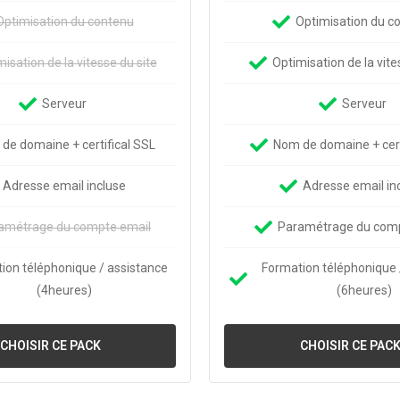
Optimisation du contenu
Optimisation du c
isation de la vitesse du site
Optimisation de la vite
Serveur
Serveur
de domaine + certifical SSL
Nom de domaine + cert
Adresse email incluse
Adresse email in
amétrage du compte email
Paramétrage du comp
ion téléphonique / assistance
Formation téléphonique 
(4heures)
(6heures)
CHOISIR CE PACK
CHOISIR CE PAC